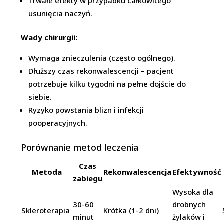
Trwałe efekty w przypadku całkowitego
usunięcia naczyń.
Wady chirurgii:
Wymaga znieczulenia (często ogólnego).
Dłuższy czas rekonwalescencji – pacjent
potrzebuje kilku tygodni na pełne dojście do
siebie.
Ryzyko powstania blizn i infekcji
pooperacyjnych.
Porównanie metod leczenia
Czas
Metoda
Rekonwalescencja
Efektywność
zabiegu
Wysoka dla
30-60
drobnych
Skleroterapia
Krótka (1-2 dni)
minut
żylaków i