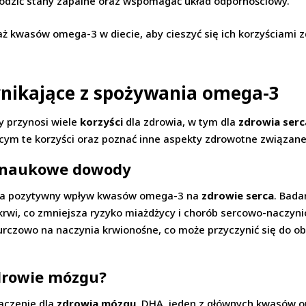
odzić stany zapalne oraz wspomagać układ odpornościowy.
 kwasów omega-3 w diecie, aby cieszyć się ich korzyściami 
ynikające z spożywania omega-3
 przynosi wiele
korzyści
dla zdrowia, w tym dla
zdrowia serc
ym te korzyści oraz poznać inne aspekty zdrowotne związan
: naukowe dowody
a pozytywny wpływ kwasów omega-3 na
zdrowie serca
. Bada
krwi, co zmniejsza ryzyko miażdżycy i chorób sercowo-naczyn
urczowo na naczynia krwionośne, co może przyczynić się do obn
drowie mózgu?
aczenie dla
zdrowia mózgu
. DHA, jeden z głównych kwasów o