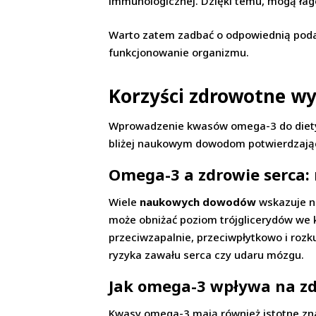
immunologicznej. Dzięki temu, mogą łag
Warto zatem zadbać o odpowiednią podaż
funkcjonowanie organizmu.
Korzyści zdrowotne w
Wprowadzenie kwasów omega-3 do diety
bliżej naukowym dowodom potwierdzając
Omega-3 a zdrowie serca
Wiele
naukowych dowodów
wskazuje n
może obniżać poziom trójglicerydów we 
przeciwzapalnie, przeciwpłytkowo i rozk
ryzyka zawału serca czy udaru mózgu.
Jak omega-3 wpływa na z
Kwasy omega-3 mają również istotne zn