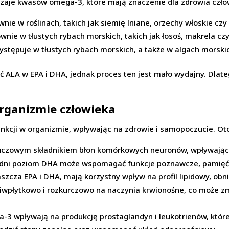
zaje kwasów omega-3, które mają znaczenie dla zdrowia czło
nie w roślinach, takich jak siemię lniane, orzechy włoskie czy
wnie w tłustych rybach morskich, takich jak łosoś, makrela czy
ystępuje w tłustych rybach morskich, a także w algach morski
ć ALA w EPA i DHA, jednak proces ten jest mało wydajny. Dlate
rganizmie człowieka
nkcji w organizmie, wpływając na zdrowie i samopoczucie. Oto 
uczowym składnikiem błon komórkowych neuronów, wpływając 
dni poziom DHA może wspomagać funkcje poznawcze, pamięć 
zcza EPA i DHA, mają korzystny wpływ na profil lipidowy, obni
eciwpłytkowo i rozkurczowo na naczynia krwionośne, co może z
-3 wpływają na produkcję prostaglandyn i leukotrienów, któ