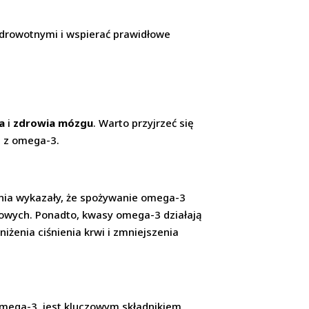
zdrowotnymi i wspierać prawidłowe
a
i
zdrowia mózgu
. Warto przyjrzeć się
e z omega-3.
nia wykazały, że spożywanie omega-3
iowych. Ponadto, kwasy omega-3 działają
iżenia ciśnienia krwi i zmniejszenia
mega-3, jest kluczowym składnikiem