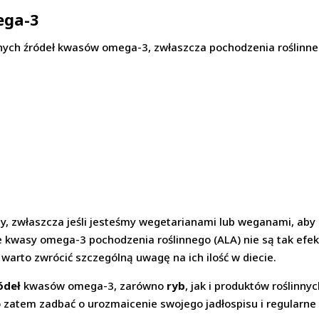
ega-3
alnych źródeł kwasów omega-3, zwłaszcza pochodzenia roślinneg
ety, zwłaszcza jeśli jesteśmy wegetarianami lub weganami, ab
kwasy omega-3 pochodzenia roślinnego (ALA) nie są tak efek
 warto zwrócić szczególną uwagę na ich ilość w diecie.
ódeł
kwasów omega-3, zarówno
ryb
, jak i produktów roślinny
 zatem zadbać o urozmaicenie swojego jadłospisu i regularne