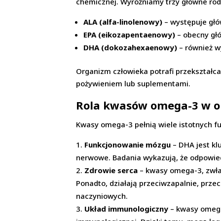
chemicznej. Wyróżniamy trzy główne rod
ALA (alfa-linolenowy)
– występuje głów
EPA (eikozapentaenowy)
– obecny głó
DHA (dokozahexaenowy)
– również w
Organizm człowieka potrafi przekształca
pożywieniem lub suplementami.
Rola kwasów omega-3 w o
Kwasy omega-3 pełnią wiele istotnych fu
Funkcjonowanie mózgu
– DHA jest kl
nerwowe. Badania wykazują, że odpowie
Zdrowie serca
– kwasy omega-3, zwłas
Ponadto, działają przeciwzapalnie, prz
naczyniowych.
Układ immunologiczny
– kwasy omega