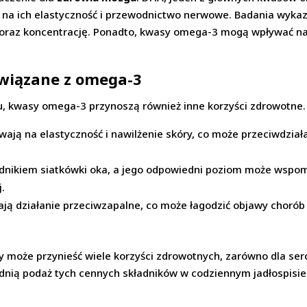
na ich elastyczność i przewodnictwo nerwowe. Badania wyka
raz koncentrację. Ponadto, kwasy omega-3 mogą wpływać na n
związane z omega-3
, kwasy omega-3 przynoszą również inne korzyści zdrowotne. O
ją na elastyczność i nawilżenie skóry, co może przeciwdziałać
dnikiem siatkówki oka, a jego odpowiedni poziom może wspom
j.
ą działanie przeciwzapalne, co może łagodzić objawy chorób 
oże przynieść wiele korzyści zdrowotnych, zarówno dla serc
nią podaż tych cennych składników w codziennym jadłospisie