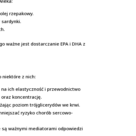
wieka:
 olej rzepakowy.
 sardynki.
ch.
go ważne jest dostarczanie EPA i DHA z
niektóre z nich:
na ich elastyczność i przewodnictwo
oraz koncentrację.
żając poziom trójglicerydów we krwi.
mniejszać ryzyko chorób sercowo-
re są ważnymi mediatorami odpowiedzi